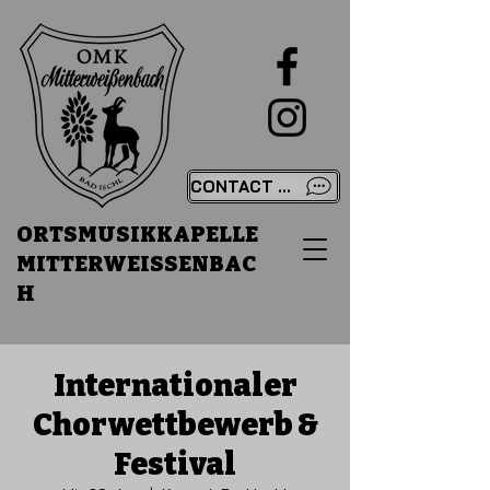
CONTACT US
ORTSMUSIKKAPELLE
MITTERWEISSENBAC
H
Internationaler
Chorwettbewerb &
Festival