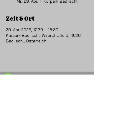
Mi., 29. Apr.
  |  
Kurpark Bad Ischl
Zeit & Ort
29. Apr. 2026, 17:30 – 18:30
Kurpark Bad Ischl, Wirerstraße 3, 4820
Bad Ischl, Österreich
Obmann Christian Zierler
+43 (0)664 4822405
​
info@omk-
mitterweissenbach.at
CONTACT US