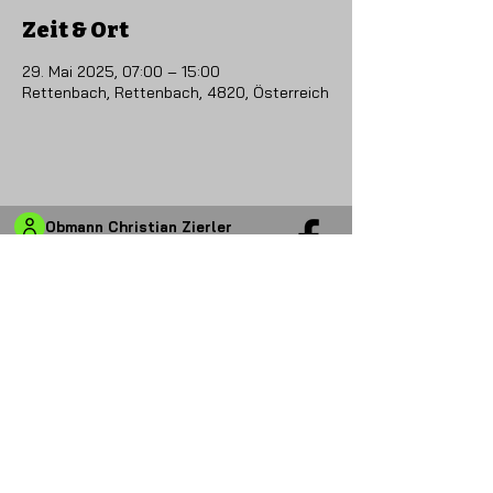
Zeit & Ort
29. Mai 2025, 07:00 – 15:00
Rettenbach, Rettenbach, 4820, Österreich
Obmann Christian Zierler
+43 (0)664 4822405
​
info@omk-
mitterweissenbach.at
CONTACT US
Datenschutz
Impressum