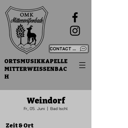
CONTACT US
ORTSMUSIKKAPELLE
MITTERWEISSENBAC
H
Weindorf
Fr., 05. Juni
  |  
Bad Ischl
Zeit & Ort