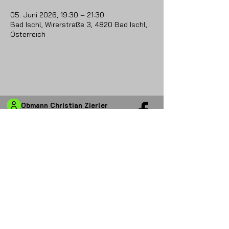
05. Juni 2026, 19:30 – 21:30
Bad Ischl, Wirerstraße 3, 4820 Bad Ischl,
Österreich
Obmann Christian Zierler
+43 (0)664 4822405
​
info@omk-
mitterweissenbach.at
CONTACT US
Datenschutz
Impressum